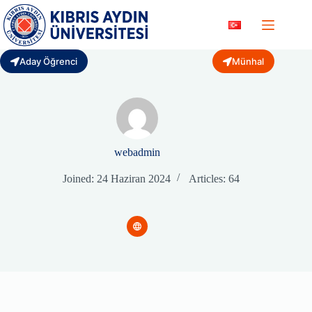
Skip
to
content
Aday Öğrenci
Münhal
webadmin
Joined: 24 Haziran 2024
Articles: 64