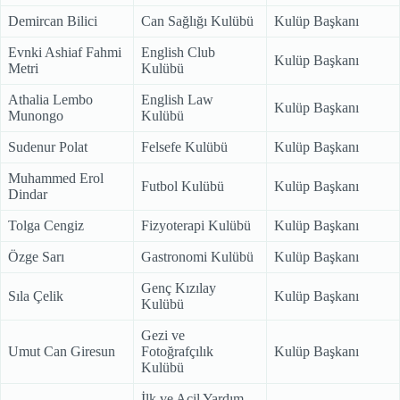
Demircan Bilici
Can Sağlığı Kulübü
Kulüp Başkanı
Evnki Ashiaf Fahmi
English Club
Kulüp Başkanı
Metri
Kulübü
Athalia Lembo
English Law
Kulüp Başkanı
Munongo
Kulübü
Sudenur Polat
Felsefe Kulübü
Kulüp Başkanı
Muhammed Erol
Futbol Kulübü
Kulüp Başkanı
Dindar
Tolga Cengiz
Fizyoterapi Kulübü
Kulüp Başkanı
Özge Sarı
Gastronomi Kulübü
Kulüp Başkanı
Genç Kızılay
Sıla Çelik
Kulüp Başkanı
Kulübü
Gezi ve
Umut Can Giresun
Fotoğrafçılık
Kulüp Başkanı
Kulübü
İlk ve Acil Yardım