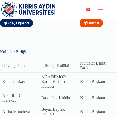
Skip
to
content
Aday Öğrenci
Münhal
Kulüpler Birliği
Kulüpler Birliği
Güvenç Demir
Psikoloji Kulübü
Başkanı
AKADEMOR
Kinem Tokay
Kadın Hakları
Kulüp Başkanı
Kulübü
Abdullah Can
Basketbol Kulübü
Kulüp Başkanı
Karakut
Beyaz Bayrak
Aisha Muradova
Kulüp Başkanı
Kulübü