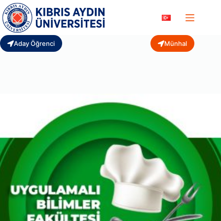
Skip
to
content
Aday Öğrenci
Münhal