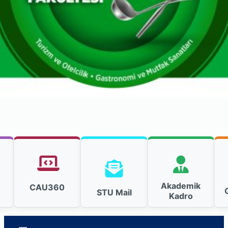
k
Akademik
CAU360
STU Mail
Kadro