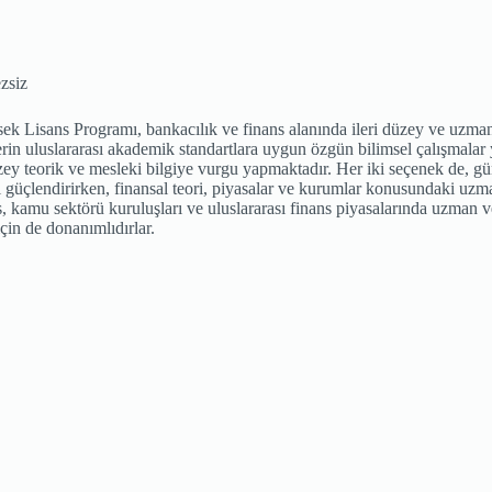
ezsiz
ek Lisans Programı, bankacılık ve finans alanında ileri düzey ve uzma
in uluslararası akademik standartlara uygun özgün bilimsel çalışmalar 
 düzey teorik ve mesleki bilgiye vurgu yapmaktadır. Her iki seçenek de, 
i güçlendirirken, finansal teori, piyasalar ve kurumlar konusundaki uzm
, kamu sektörü kuruluşları ve uluslararası finans piyasalarında uzman ve
için de donanımlıdırlar.