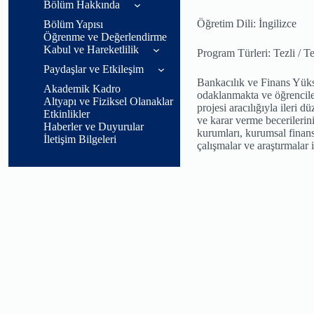
Bölüm Hakkında
Öğretim Dili: İngilizce
Bölüm Yapısı
Genel
Öğrenme ve Değerlendirme
Bilgiler
Kabul ve Hareketlilik
Program Türleri: Tezli / T
Bölüm
Paydaşlar ve Etkileşim
Kabul Koşulları
Başkanı
Bankacılık ve Finans Yüks
Akademik Kadro
Mesajı
Çalışanlar
odaklanmakta ve öğrenciler
Kabul, Tanınma
Altyapı ve Fiziksel Olanaklar
projesi aracılığıyla ileri
ve Geçişler
Etkinlikler
Bölüm
Öğrenciler
ve karar verme becerilerin
Haberler ve Duyurular
Tanıtımı
kurumları, kurumsal finans
İletişim Bilgeleri
Mezunlar
çalışmalar ve araştırmalar 
Amaç ve
Hedefler
İşverenler ve
Sektörel Paydaşlar
Akreditasyonlar
Kariyer
Olanakları