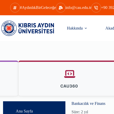
Skip
to
#AydınlıkBirGeleceğe
info@cau.edu.tr
+90 392
content
Hakkında
Akad
CAU360
Bankacılık ve Finans
Ana Sayfa
Süre: 2 yıl