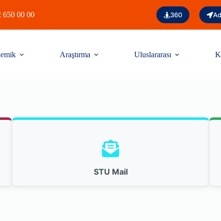
 650 00 00
360
Ad
emik
Araştırma
Uluslararası
K
STU Mail