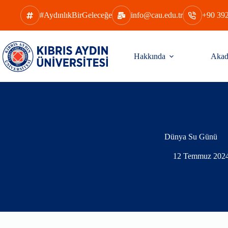
Skip
to
#AydınlıkBirGeleceğe
info@cau.edu.tr
+90 392
content
Hakkında
Akad
Dünya Su Günü
12 Temmuz 202