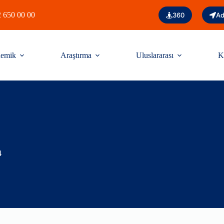
 650 00 00
360
Ad
emik
Araştırma
Uluslararası
K
4