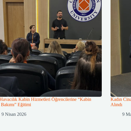
 Havacılık Kabin Hizmetleri Öğrencilerine “Kabin
Kadın Cina
 Bakımı” Eğitimi
Alındı
9 Nisan 2026
9 Ma