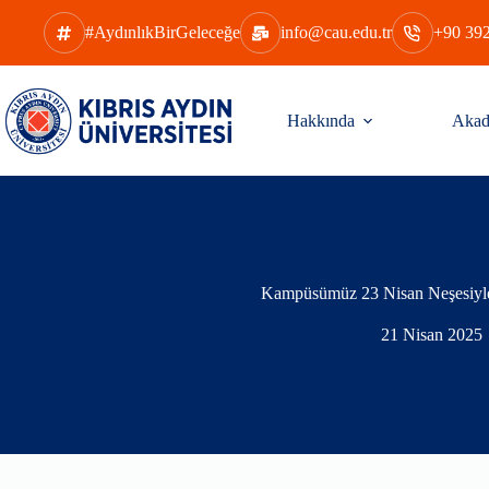
Skip
to
#AydınlıkBirGeleceğe
info@cau.edu.tr
+90 392
content
Hakkında
Akad
Kampüsümüz 23 Nisan Neşesiyle
21 Nisan 2025