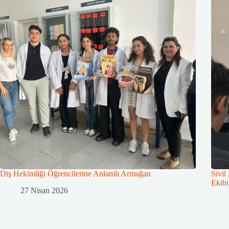
Diş Hekimliği Öğrencilerine Anlamlı Armağan
Sivil
Ekibi
27 Nisan 2026