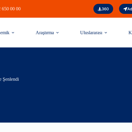
 650 00 00
360
Ad
emik
Araştırma
Uluslararası
K
 Şenlendi