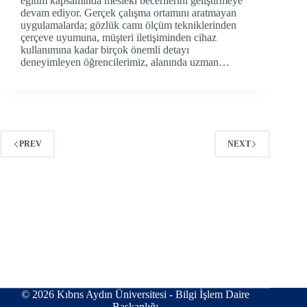
eğitim kapsamında mesleki becerilerini geliştirmeye
devam ediyor. Gerçek çalışma ortamını aratmayan
uygulamalarda; gözlük camı ölçüm tekniklerinden
çerçeve uyumuna, müşteri iletişiminden cihaz
kullanımına kadar birçok önemli detayı
deneyimleyen öğrencilerimiz, alanında uzman…
PREV
NEXT
© 2026 Kıbrıs Aydın Üniversitesi - Bilgi İşlem Daire
Başkanlığı